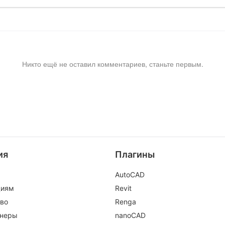
Никто ещё не оставил комментариев, станьте первым.
ия
Плагины
AutoCAD
циям
Revit
во
Renga
тнеры
nanoCAD