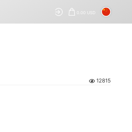
0.00 USD
12815