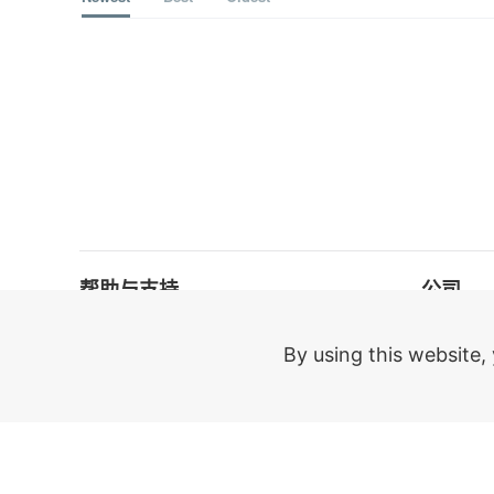
帮助与支持
公司
常见问题
关于ModPl
By using this website,
支持聊天
对于组织
更新日志
学生折扣