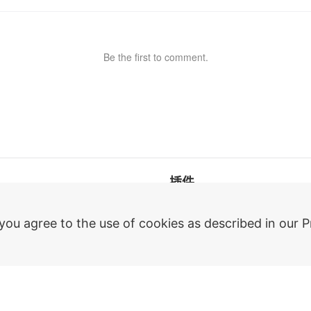
Be the first to comment.
插件
us
AutoCAD
 you agree to the use of cookies as described in our P
Revit
Renga
nanoCAD