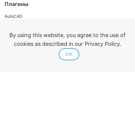
Плагины
AutoCAD
Revit
Renga
By using this website, you agree to the use of
nanoCAD
cookies as described in our Privacy Policy.
Правовая информация
OK
Публичная оферта
Политика конфиденциальности
Согласие на обработку персональных данных
Политика использования cookie
Контакты и реквизиты
Входит в реестр российского ПО