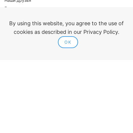
Наши друзья
Блог
Плагины
By using this website, you agree to the use of
cookies as described in our Privacy Policy.
AutoCAD
Revit
OK
Renga
nanoCAD
Правовая информация
Публичная оферта
Политика конфиденциальности
Согласие на обработку персональных данных
Политика использования cookie
Контакты и реквизиты