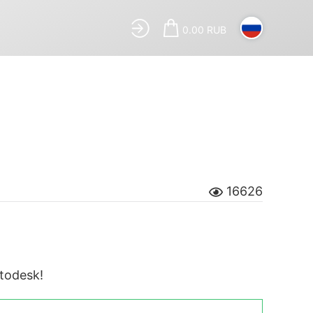
0.00 RUB
16626
todesk!