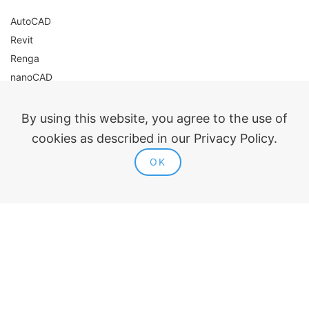
AutoCAD
Revit
Renga
nanoCAD
Правовая информация
By using this website, you agree to the use of
Публичная оферта
cookies as described in our Privacy Policy.
Политика конфиденциальности
OK
Согласие на обработку персональных данных
Политика использования cookie
Контакты и реквизиты
Входит в реестр российского ПО