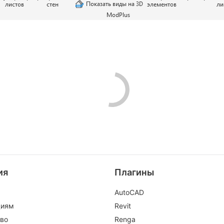
ия
Плагины
AutoCAD
циям
Revit
во
Renga